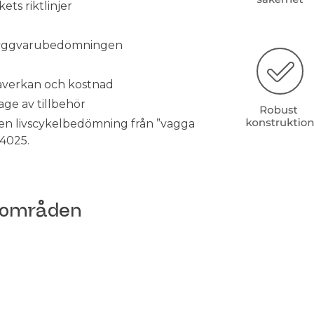
ts riktlinjer
 Byggvarubedömningen
öpåverkan och kostnad
age av tillbehör
en livscykelbedömning från ”vagga
14025.
sområden