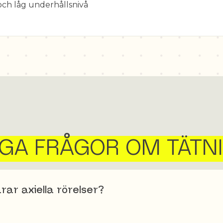
och låg underhållsnivå
IGA FRÅGOR OM TÄTN
arar axiella rörelser?