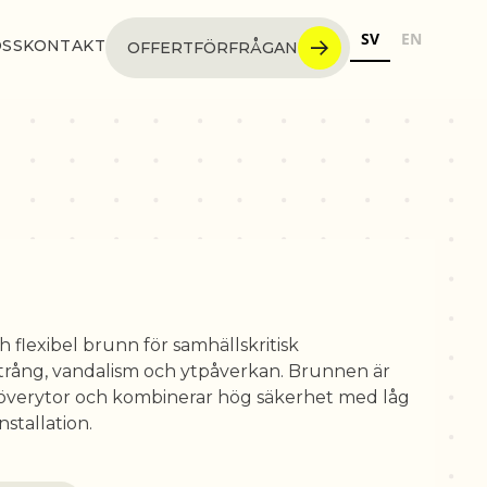
SV
EN
OSS
KONTAKT
OFFERTFÖRFRÅGAN
lexibel brunn för samhällskritisk
ntrång, vandalism och ytpåverkan. Brunnen är
h överytor och kombinerar hög säkerhet med låg
nstallation.